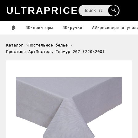
ULTRAPRICE
☰
🔍
🏠
3D-принтеры
3D-ручки
AV-ресиверы и усил
Каталог
Постельное белье
Простыня АртПостель Гламур 207 (220x200)