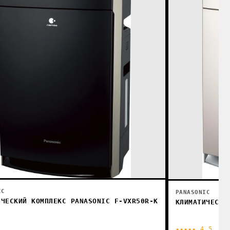
IC
PANASONIC
ИЧЕСКИЙ КОМПЛЕКС PANASONIC F-VXR50R-K
КЛИМАТИЧЕСКИ
★★★★★ 4.5