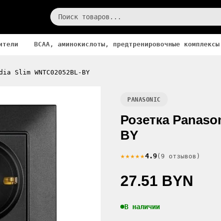
ители
BCAA, аминокислоты, предтренировочные комплексы
dia Slim WNTC02052BL-BY
PANASONIC
Розетка Panaso
BY
★★★★★
4.9
(9 отзывов)
27.51 BYN
В наличии