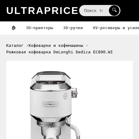
ULTRAPRICE
☰
🔍
🏠
3D-принтеры
3D-ручки
AV-ресиверы и усил
Каталог
Кофеварки и кофемашины
Рожковая кофеварка DeLonghi Dedica EC890.WI