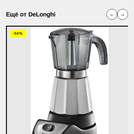
Ещё от DeLonghi
←
→
-56%