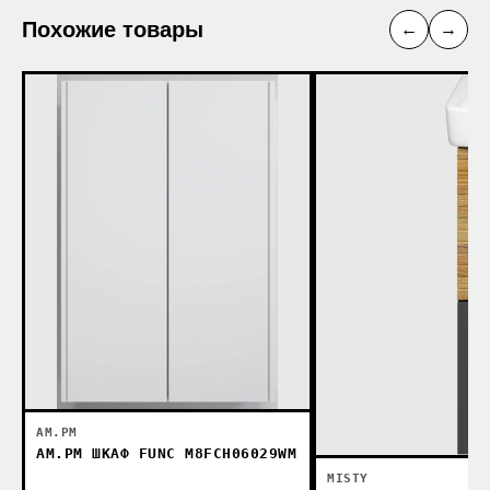
Похожие товары
←
→
AM.PM
AM.PM ШКАФ FUNC M8FCH06029WM
MISTY