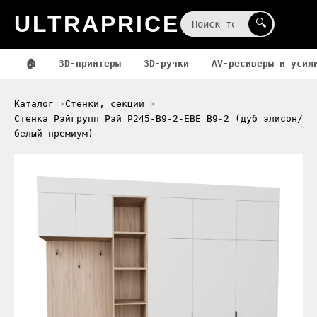
ULTRAPRICE
☰
🔍
🏠
3D-принтеры
3D-ручки
AV-ресиверы и усил
Каталог
Стенки, секции
Стенка Рэйгрупп Рэй P245-B9-2-EBE В9-2 (дуб элисон/
белый премиум)