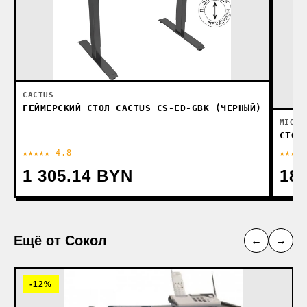
CACTUS
ГЕЙМЕРСКИЙ СТОЛ CACTUS CS-ED-GBK (ЧЕРНЫЙ)
MIO T
СТОЛ
★★★★★ 4.8
★★★★☆
1 305.14 BYN
18
Ещё от Сокол
←
→
-12%