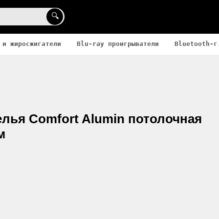
🔍
 и жиросжигатели
Blu-ray проигрыватели
Bluetooth-г
лья Comfort Alumin потолочная
м