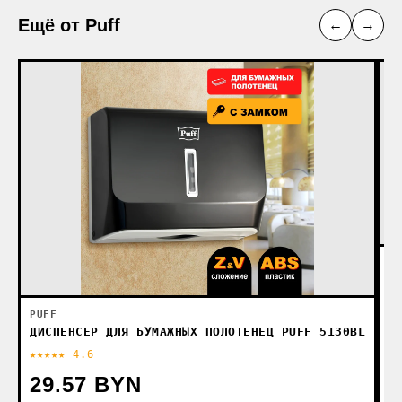
Ещё от Puff
←
→
PU
Ф
PUFF
ДИСПЕНСЕР ДЛЯ БУМАЖНЫХ ПОЛОТЕНЕЦ PUFF 5130BL
★★★★★ 4.6
★
29.57 BYN
5