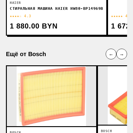
HAIER
СТИРАЛЬНАЯ МАШИНА HAIER HW80-BP14969B
★★★★☆ 4.3
★★★★★ 4.9
1 880.00 BYN
1 672
Ещё от Bosch
←
→
BOSCH
BOSCH