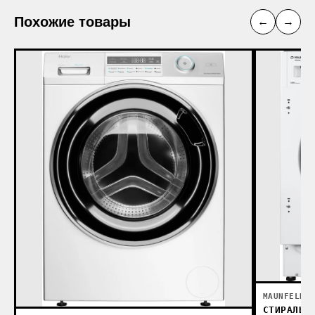
Похожие товары
←
→
MAUNFELD
СТИРАЛЬН