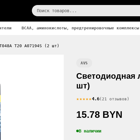
ители
BCAA, аминокислоты, предтренировочные комплексы
T048A T20 A07194S (2 шт)
AVS
Светодиодная л
шт)
★★★★★
4.6
(21 отзывов)
15.78 BYN
В наличии