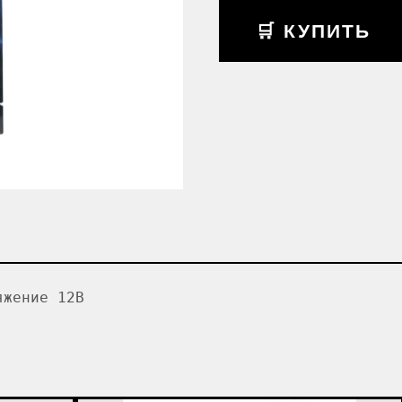
🛒 КУПИТЬ
яжение 12В