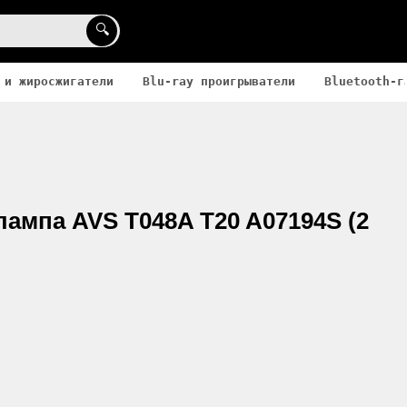
🔍
 и жиросжигатели
Blu-ray проигрыватели
Bluetooth-г
ампа AVS T048A T20 A07194S (2