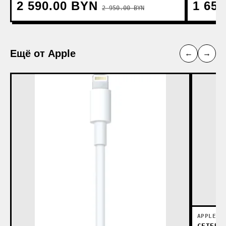
2 590.00 BYN
1 65
2 950.00 BYN
Ещё от Apple
←
→
APPLE
СЕТЕВО