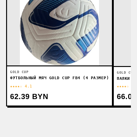
GOLD CUP
GOLD CUP
ФУТБОЛЬНЫЙ МЯЧ GOLD CUP FB4 (4 РАЗМЕР)
ПАЛКИ Д
★★★★☆ 4.1
★★★★☆ 4
62.39 BYN
66.0