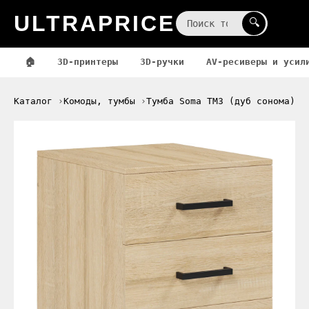
ULTRAPRICE
☰
🔍
🏠
3D-принтеры
3D-ручки
AV-ресиверы и усил
Каталог
Комоды, тумбы
Тумба Soma ТМ3 (дуб сонома)