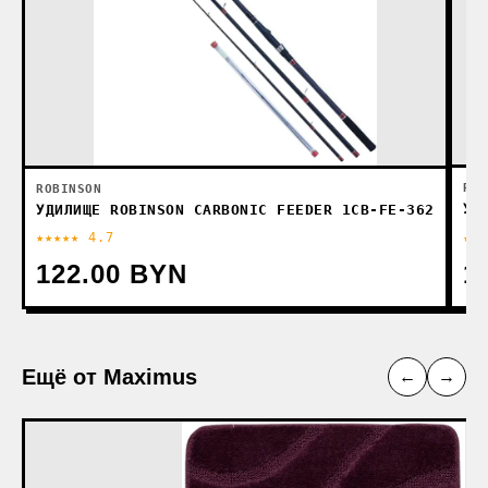
ROB
ROBINSON
УД
УДИЛИЩЕ ROBINSON CARBONIC FEEDER 1CB-FE-362
★★★★★ 4.7
★★
122.00 BYN
1
Ещё от Maximus
←
→