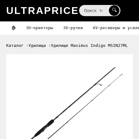
ULTRAPRICE
☰
🔍
🏠
3D-принтеры
3D-ручки
AV-ресиверы и усил
Каталог
Удилища
Удилище Maximus Indigo MSIN27ML