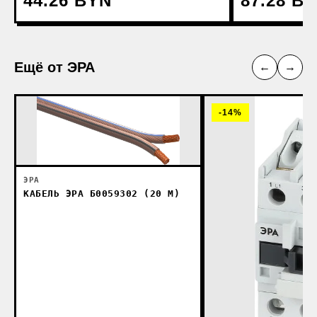
44.26 BYN
87.28 B
Ещё от ЭРА
←
→
-14%
ЭРА
КАБЕЛЬ ЭРА Б0059302 (20 М)