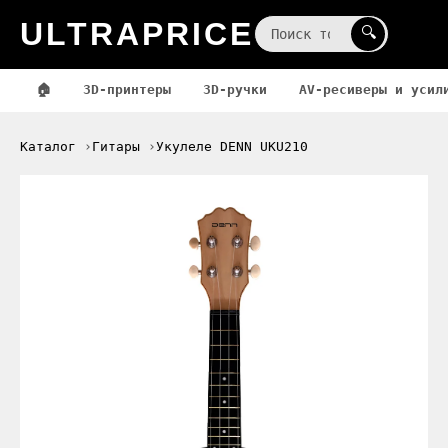
ULTRAPRICE
☰
🔍
🏠
3D-принтеры
3D-ручки
AV-ресиверы и усил
Каталог
Гитары
Укулеле DENN UKU210