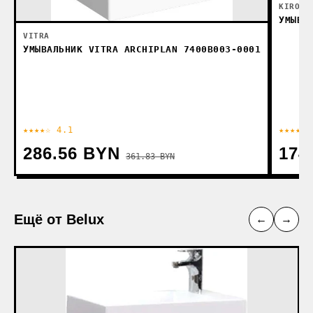
KIROVI
УМЫВА
VITRA
УМЫВАЛЬНИК VITRA ARCHIPLAN 7400B003-0001
★★★★☆ 4.1
★★★★☆ 
286.56 BYN
174
361.83 BYN
Ещё от Belux
←
→