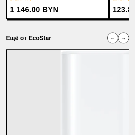
1 146.00 BYN
123.8
Ещё от EcoStar
←
→