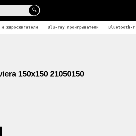
🔍
 и жиросжигатели
Blu-ray проигрыватели
Bluetooth-г
viera 150x150 21050150