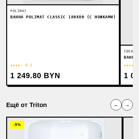
POLIMAT
ВАННА POLIMAT CLASSIC 180X80 (C НОЖКАМИ)
IDEAL 
ВАННА
★★★★☆ 4.1
★★★★★ 
1 249.80 BYN
1 0
Ещё от Triton
←
→
-9%