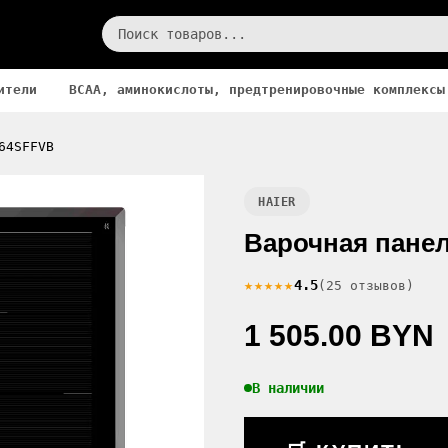
ители
BCAA, аминокислоты, предтренировочные комплексы
64SFFVB
HAIER
Варочная панел
★★★★★
4.5
(25 отзывов)
1 505.00 BYN
В наличии