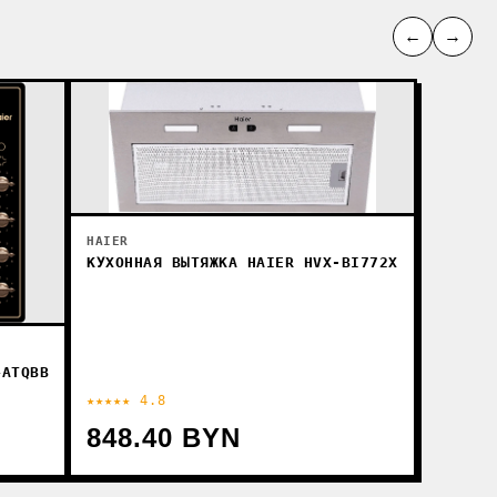
←
→
HAIER
КУХОННАЯ ВЫТЯЖКА HAIER HVX-BI772X
4ATQBB
★★★★★ 4.8
848.40 BYN