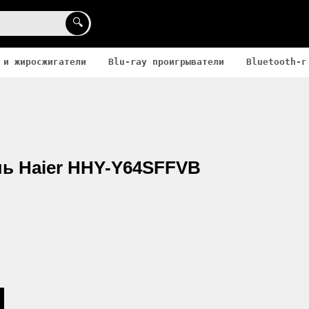
🔍
 и жиросжигатели
Blu-ray проигрыватели
Bluetooth-г
ь Haier HHY-Y64SFFVB