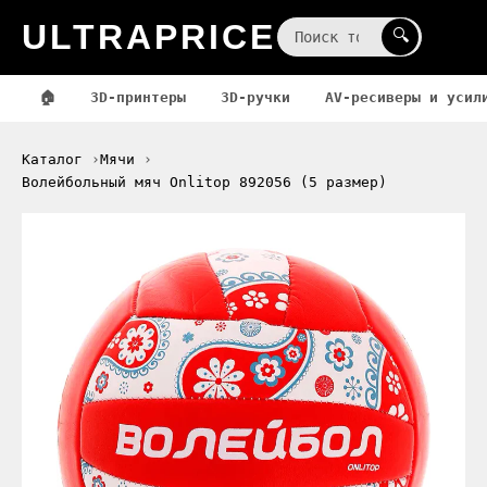
ULTRAPRICE
☰
🔍
🏠
3D-принтеры
3D-ручки
AV-ресиверы и усил
Каталог
Мячи
Волейбольный мяч Onlitop 892056 (5 размер)