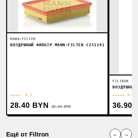
MANN-FILTER
ВОЗДУШНЫЙ ФИЛЬТР MANN-FILTER C251141
FILTRON
ВОЗДУШНЫЙ
★★★★☆ 4.2
★★★★★ 4.5
28.40 BYN
36.90
36.43 BYN
Ещё от Filtron
←
→