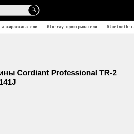
🔍
 и жиросжигатели
Blu-ray проигрыватели
Bluetooth-г
ны Cordiant Professional TR-2
/141J