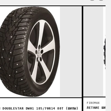
FIREMAX
ЛЕТНИЕ ШИНЫ
Ы DOUBLESTAR DW01 185/70R14 88T (ШИПЫ)