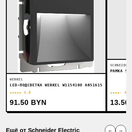
SCHNEIDER
РАМКА SC
WERKEL
LED-ПОДСВЕТКА WERKEL W1154108 A051615
★★★★★ 4.8
★★★★☆ 4.4
91.50 BYN
13.50
Ещё от Schneider Electric
←
→