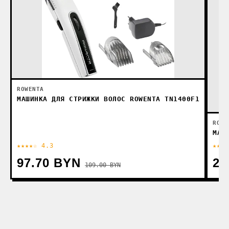
ROWENTA
МАШИНКА ДЛЯ СТРИЖКИ ВОЛОС ROWENTA TN1400F1
ROWE
МАШ
★★★★☆ 4.3
★★★★
97.70 BYN
28
109.00 BYN