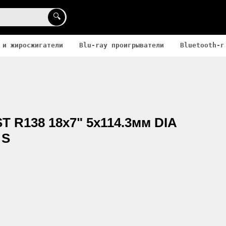
🔍
 и жиросжигатели
Blu-ray проигрыватели
Bluetooth-г
T R138 18x7" 5x114.3мм DIA
 S