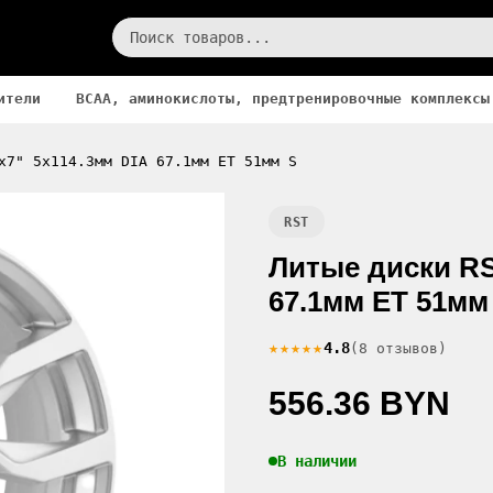
ители
BCAA, аминокислоты, предтренировочные комплексы
x7" 5x114.3мм DIA 67.1мм ET 51мм S
RST
Литые диски RS
67.1мм ET 51мм
★★★★★
4.8
(8 отзывов)
556.36 BYN
В наличии