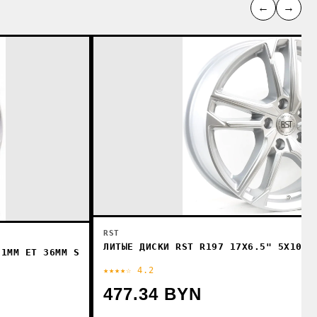
←
→
RST
ЛИТЫЕ ДИСКИ RST R197 17X6.5" 5X108М
.1ММ ET 36ММ S
★★★★☆ 4.2
477.34 BYN