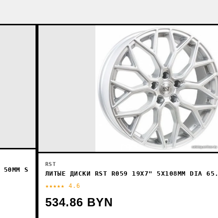
RST
 50ММ S
ЛИТЫЕ ДИСКИ RST R059 19X7" 5X108ММ DIA 65
★★★★★ 4.6
534.86 BYN