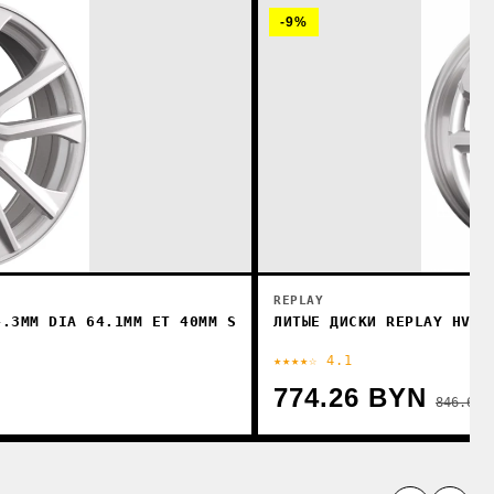
-9%
REPLAY
4.3ММ DIA 64.1ММ ET 40ММ S
ЛИТЫЕ ДИСКИ REPLAY HV77
★★★★☆ 4.1
774.26 BYN
846.69 