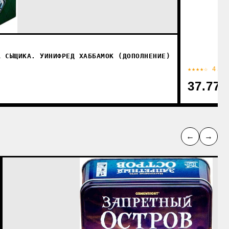
А СЫЩИКА. УИНИФРЕД ХАББАМОК (ДОПОЛНЕНИЕ)
★★★★☆ 4.2
37.77
←
→